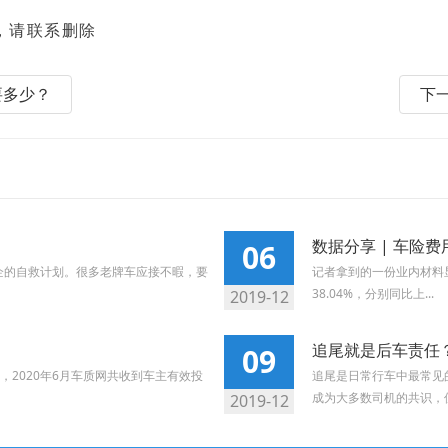
，请联系删除
要多少？
下
数据分享 | 车险
06
企的自救计划。很多老牌车应接不暇，要
记者拿到的一份业内材料显示
38.04%，分别同比上...
2019-12
追尾就是后车责任
09
2020年6月车质网共收到车主有效投
追尾是日常行车中最常见
成为大多数司机的共识，但
2019-12