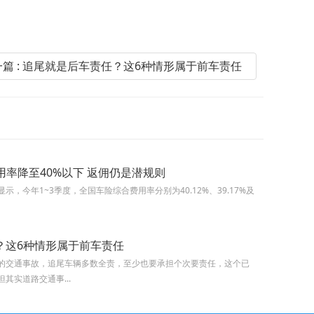
一篇 : 追尾就是后车责任？这6种情形属于前车责任
费用率降至40%以下 返佣仍是潜规则
，今年1~3季度，全国车险综合费用率分别为40.12%、39.17%及
？这6种情形属于前车责任
的交通事故，追尾车辆多数全责，至少也要承担个次要责任，这个已
其实道路交通事...