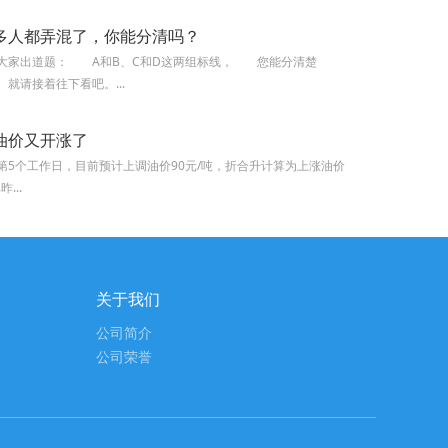
多人都弄混了，你能分清吗？
家出道题： A和B、C和D这两组标线， 您能分清楚
请接着往下看吧。...
油价又开涨了
第5个工作日，目前预计上调油价90元/吨，折合升计算为上涨油价
...
关于我们
公司简介
公司荣誉