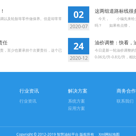
！
这两组道路标线很
02
调以及轮胎等零件做保养。但是却常常
今天， 小编先来给大
吗？ 如果有点懵， 就
2020-07
责任
油价调整：快看，
24
责，至少也要承担个次要责任，这个已
今日是新一轮油价调整的
0.06元/升-0.8元/升，相比昨
2020-12
行业资讯
解决方案
商务合作
行业资讯
系统方案
联系我们
应用方案
Copyright © 2012-2019 智慧油站平台 版权所有
Xml网站地图