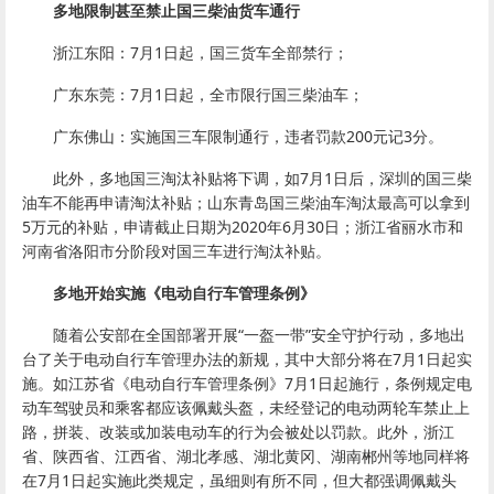
多地限制甚至禁止国三柴油货车通行
浙江东阳：7月1日起，国三货车全部禁行；
广东东莞：7月1日起，全市限行国三柴油车；
广东佛山：实施国三车限制通行，违者罚款200元记3分。
此外，多地国三淘汰补贴将下调，如7月1日后，深圳的国三柴
油车不能再申请淘汰补贴；山东青岛国三柴油车淘汰最高可以拿到
5万元的补贴，申请截止日期为2020年6月30日；浙江省丽水市和
河南省洛阳市分阶段对国三车进行淘汰补贴。
多地开始实施《电动自行车管理条例》
随着公安部在全国部署开展“一盔一带”安全守护行动，多地出
台了关于电动自行车管理办法的新规，其中大部分将在7月1日起实
施。如江苏省《电动自行车管理条例》7月1日起施行，条例规定电
动车驾驶员和乘客都应该佩戴头盔，未经登记的电动两轮车禁止上
路，拼装、改装或加装电动车的行为会被处以罚款。此外，浙江
省、陕西省、江西省、湖北孝感、湖北黄冈、湖南郴州等地同样将
在7月1日起实施此类规定，虽细则有所不同，但大都强调佩戴头