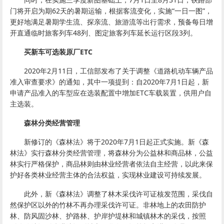
门将开启为期62天的暑期运输，根据客流变化，实施“一日一图”，
更好地满足暑期学生流、探亲流、旅游流等出行需求，预备每日增
开直通临时旅客列车48列、图定旅客列车延长运行区段3列。
买新车可选装原厂ETC
2020年2月11日，工信部发布了关于调整《道路机动车辆产品
准入审查要求》的通知，其中一项提到：自2020年7月1日起，新
申请产品准入的车型应在选装配置中增加ETC车载装置，供用户自
主选装。
森林分类经营管理
新修订的《森林法》将于2020年7月1日起正式实施。新《森
林法》实行森林分类经营管理，将森林分为公益林和商品林，公益
林实行严格保护，商品林则由林业经营者依法自主经营，以此来保
护好各类林业经营主体的合法权益，实现林业建设可持续发展。
此外，新《森林法》调整了林木采伐许可证核发范围，采伐自
然保护区以外的竹林不再办理采伐许可证。非林地上的农田防护
林、防风固沙林、护路林、护岸护堤林和城镇林木的采伐，按照