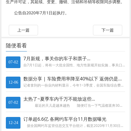
生产许可证，其延续、变更、撤销、注销和吊销等权限同步调整。
公告自2020年7月1日起执行。
上一篇
下一篇
随便看看
7月新规，事关你的车子和票子...
07-02
自7月1日起，将有一大批全国性、地方性新规开始实施，事关口罩、车子和票子等，快一起来看看吧。 全国性新规 公职人员政...
数据分享 | 车险费用率降至40%以下 返佣仍是潜规则
12-06
记者拿到的一份业内材料显示，今年1~3季度，全国车险综合费用率分别为40.12%、39.17%及38.04%，分别同比上...
太热了~夏季车内千万不能放这些...
07-02
最近的天儿是越来越热 随便叮当一下气温都直奔30℃ 这时候 要是还能来上一杯冰镇的可乐 简直快乐似...
订单超6.6亿 各网约车平台11月数据曝光
12-24
据全国网约车监管信息交互平台统计，截至2020年11月30日，全国共有210家网约车平台公司取得网约车平台经营许可，各...