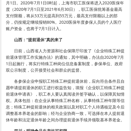
月1日。2020年7月1日0时起，上海市职工医保将进入2020医保年
度（2020年7月1日至2021年6月30日），职工医保统筹基金最高
支付限额，将从53万元提高到55万元，最高支付限额以上的部
分，仍按规定继续报销80%。2020医保年度参保人员的个人医疗
账户资金，也将于7月1日计入。
山西：“提前退休”真的来了
日前，山西省人力资源和社会保障厅印发了《企业特殊工种提
前退休管理工作实施办法》的通知，其中明确，办法自2020年7月
1日起施行，将实行特殊工种岗位信息备案制度，参保单位、政府
双公示制度，公开接受社会和群众的监督。
各参保企业申报职工特殊工种提前退休前，应向符合条件且自
愿申请提前退休的职工进行权益告知，填报《企业职工特殊工种提
前退休申请表》，职工本人要认真阅读并签字确认，以保障其知情
权。具体包括：在企业从事特殊工种名称，从事特殊工种年限等信
息；特殊工种提前退休的相关政策以及对职工个人待遇核定及今后
调整基本养老金的影响；经与企业协商一致，可选择在本人提前退
休年龄和法定退休年龄之间办理提前退休手续并领取基本养老金。
四川：明确食品生产许可权限