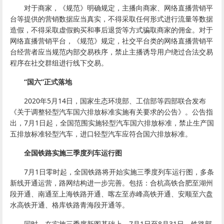
对于商家，《规范》明确规定，主播向商家、网络直播营销平
台等提供的营销数据应当真实，不得采取任何形式进行流量等数据
造假，不得采取虚假购买和事后退货等方式骗取商家的佣金。对于
网络直播营销平台，《规范》规定，社交平台类的网络直播营销平
台经营者应当规范内部交易秩序，禁止主播诱导用户绕过合法交易
程序在社交群组进行线下交易。
“国六”正式落地
2020年5月14日，国家生态环境部、工信部等四部联合发布
《关于调整轻型汽车国六排放标准实施有关要求的公告》。公告指
出，7月1日起，全国范围实施轻型汽车国六排放标准，禁止生产国
五排放标准轻型汽车，进口轻型汽车应符合国六排放标准。
全国铁路实施三季度列车运行图
7月1日零时起，全国铁路将开始实施三季度列车运行图，多条
新线开通运营，路网结构进一步完善。包括：合杭高铁合肥至湖州
段开通、南通至上海铁路开通、喀左至赤峰高铁开通、安顺至六盘
水高铁开通、格库铁路青海段开通等。
同时，在实施三季度新图基础上，7月1日至8月31日，铁路部