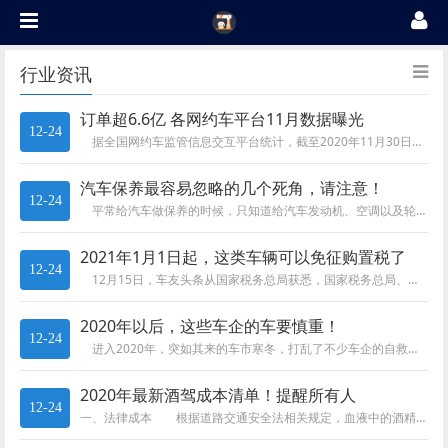
行业资讯
订单超6.6亿 各网约车平台11月数据曝光
12-24
据全国网约车监管信息交互平台统计，截至2020年11月30日，全国共有210家网约车平台公司取得网约车平台经营许可，各...
汽车保养最容易忽略的几个死角，请注意！
12-24
平常给汽车做保养的时候，只知道给汽车发动机、空调以及轮胎等零件做保养。但是却常常会忽略汽车上面的一些死角，比如安全带、...
2021年1月1日起，这类车辆可以免征购置税了
12-24
12月15日，车友头条从国家税务总局获悉，国家税务总局、工信部于近日联合发布了《关于设有固定装置的非运输专用作业车辆免...
2020年以后，这些车企的车要慎重！
12-24
进入2020年，突如其来的车市寒冬，打乱了不少车企的自救计划。很多老牌车应接不暇，要么宣布破产要么在破产的路上。同样经...
2020年最新酒驾成本清单！提醒所有人
12-24
一、法律成本 根据道路交通安全法相关规定，血液中的酒精含量大于或者等于20mg/100ml就属于酒驾，达到80mg/1...