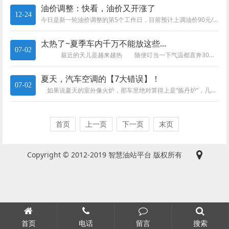
油价调整：快看，油价又开涨了
12-24
今日是新一轮油价调整的第5个工作日，目前预计上调油价90元/吨，折合升计算为上涨油价0.06元/升-0.8元/升，相比昨...
太热了~夏季车内千万不能放这些...
07-02
最近的天儿是越来越热 随便叮当一下气温都直奔30℃ 这时候 要是还能来上一杯冰镇的可乐 简直快乐似...
夏天，汽车空调的【7大错误】！
07-02
如果说夏天的室外像火炉，那车里绝对算得上是“炼丹炉”，几乎所有车主朋友上车的第一件事就是开！空！调！但问题来了，你的空...
首页
上一页
下一页
末页
Copyright © 2012-2019 智慧油站平台 版权所有
首页
电话
留言
搜索